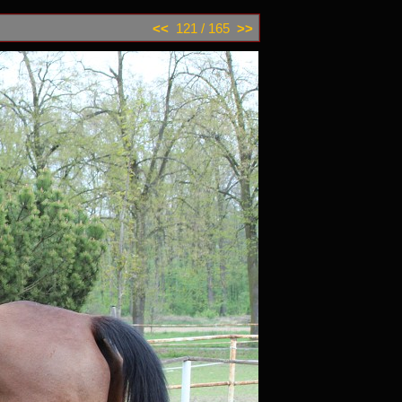
<<
121 / 165
>>