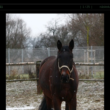
11
| 1 / 25 |
následu